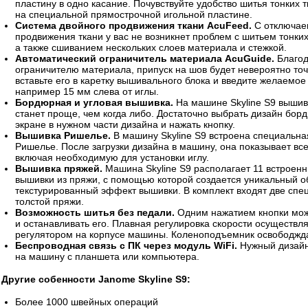
пластину в одно касание. Почувствуйте удобство шитья тонких 
на специальной прямострочной игольной пластине.
Система двойного продвижения ткани AcuFeed.
С отключае
продвижения ткани у вас не возникнет проблем с шитьем тонки
а также сшиванием нескольких слоев материала и стежкой.
Автоматический ограничитель материала AcuGuide.
Благод
ограничителю материала, припуск на шов будет невероятно то
вставьте его в каретку вышивального блока и введите желаемое
например 15 мм слева от иглы.
Бордюрная и угловая вышивка.
На машине Skyline S9 вышив
станет проще, чем когда либо. Достаточно выбрать дизайн борд
экране в нужном части дизайна и нажать кнопку.
Вышивка Ришелье.
В машину Skyline S9 встроена специальн
Ришелье. После загрузки дизайна в машину, она показывает вс
включая необходимую для установки иглу.
Вышивка пряжей.
Машина Skyline S9 располагает 11 встроен
вышивки из пряжи, с помощью которой создается уникальный 
текстурированный эффект вышивки. В комплект входят две спе
толстой пряжи.
Возможность шитья без педали.
Одним нажатием кнопки мож
и останавливать его. Плавная регулировка скорости осуществ
регулятором на корпусе машины. Коленоподъемник освободжда
Беспроводная связь с ПК через модуль WiFi.
Нужный дизайн
на машину с планшета или компьютера.
Другие собенности Janome Skyline S9:
Более 1000 швейных операций