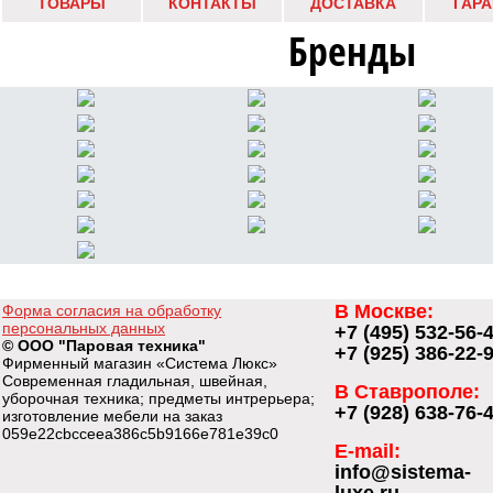
ТОВАРЫ
КОНТАКТЫ
ДОСТАВКА
ГАР
Бренды
В Москве:
Форма согласия на обработку
персональных данных
+7 (495) 532-56-
© ООО "Паровая техника"
+7 (925) 386-22-
Фирменный магазин «Система Люкс»
Современная гладильная, швейная,
В Ставрополе:
уборочная техника; предметы интрерьера;
+7 (928) 638-76-
изготовление мебели на заказ
059e22cbcceea386c5b9166e781e39c0
E-mail:
info@sistema-