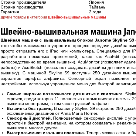
Страна производителя
Япония
Страна производства
Тайвань
Гарантия
2 года
Другие товары в категории
Швейно-вышивальные машины
Швейно-вышивальная машина Janom
Швейная машина с вышивальным блоком Janome Skyline S9
того чтобы максимально упростить процесс передачи дизайна выш
просто отправить его с IPad или компьютера. Специально для 
разработано несколько приложений, такие как AcuEdit (позво
непосредственно во время вышивки), AcuMonitor (позволяет удал
работы) и AcuSketch (позволяет создавать дизайны для квилтинга
вышивку). C машиной Skyline S9 доступны 250 дизайнов вышив
вариантов шрифта алфавита. Cенсорный экран позволяет п
настройками, используя упрощенное меню для быстрой навигации
Самые широкие возможности для шитья и квилтинга.
Skyli
строчек, среди которых 11 полностью автоматических петель. 
вышивки монограмм, в том числе русский алфавит.
Вышивка без границ.
В машину Skyline S9 встроено 250 диза
эксклюзивных дизайнов от Anna Maria Horner.
Сенсорный дисплей.
Полноцветный сенсорный дисплей с уп
простой и быстрой навигации, на котором создавать и редактир
вышивок и многое другое.
Быстросъемная игольная пластина.
Теперь можно легко и б