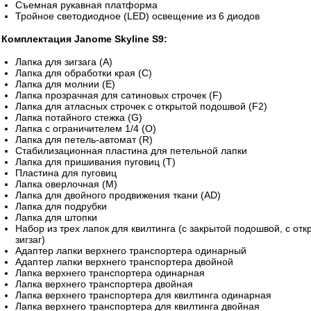
Съемная рукавная платформа
Тройное светодиодное (LED) освещение из 6 диодов
Комплектация Janome Skyline S9:
Лапка для зигзага (А)
Лапка для обработки края (С)
Лапка для молнии (E)
Лапка прозрачная для сатиновых строчек (F)
Лапка для атласных строчек с открытой подошвой (F2)
Лапка потайного стежка (G)
Лапка с ограничителем 1/4 (O)
Лапка для петель-автомат (R)
Стабилизационная пластина для петельной лапки
Лапка для пришивания пуговиц (T)
Пластина для пуговиц
Лапка оверлочная (M)
Лапка для двойного продвижения ткани (AD)
Лапка для подрубки
Лапка для штопки
Набор из трех лапок для квилтинга (с закрытой подошвой, с от
зигзаг)
Адаптер лапки верхнего транспортера одинарный
Адаптер лапки верхнего транспортера двойной
Лапка верхнего транспортера одинарная
Лапка верхнего транспортера двойная
Лапка верхнего транспортера для квилтинга одинарная
Лапка верхнего транспортера для квилтинга двойная