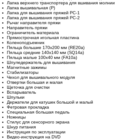
Лапка верхнего транспортера для вшивания молнии
Лапка вышивальная (P)
Лапка для вышивания пряжей PC-1
Лапка для вышивания пряжей PC-2
Рычаг направителя пряжи
Направитель пряжи
Ограничитель материала
Прямострочная игольная пластина
Коленоподъемник
Пяльца большие 170x200 мм (RE20a)
Пяльца средние 140x140 мм (SQ14a)
Пяльца малые 100х40 мм (FA10a)
Шпуледержатель для вышивания
Магнитные зажимы
Стабилизаторы
Чехол для вышивального модуля
Отвертки большая и малая
Щеточка для очистки
Вспарыватель
Шпульки
Держатели для катушек большой и малый
Фетровая прокладка
Специальная большая педаль
Ножницы
Стилус для сенсорного экрана
Шнур питания
Инструкция по эксплуатации
Видео-инструкция на DVD