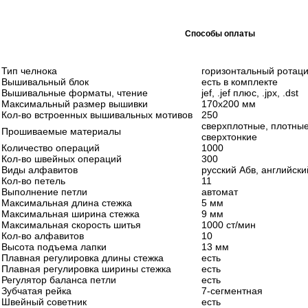
Способы оплаты
Тип челнока
горизонтальный ротац
Вышивальный блок
есть в комплекте
Вышивальные форматы, чтение
jef, .jef плюс, .jpx, .dst
Максимальный размер вышивки
170x200 мм
Кол-во встроенных вышивальных мотивов
250
сверхплотные, плотные
Прошиваемые материалы
сверхтонкие
Количество операций
1000
Кол-во швейных операций
300
Виды алфавитов
русский Абв, английски
Кол-во петель
11
Выполнение петли
автомат
Максимальная длина стежка
5 мм
Максимальная ширина стежка
9 мм
Максимальная скорость шитья
1000 ст/мин
Кол-во алфавитов
10
Высота подъема лапки
13 мм
Плавная регулировка длины стежка
есть
Плавная регулировка ширины стежка
есть
Регулятор баланса петли
есть
Зубчатая рейка
7-сегментная
Швейный советник
есть