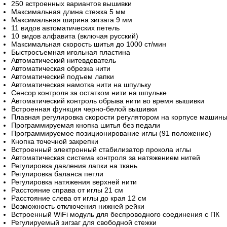
250 встроенных вариантов вышивки
Максимальная длина стежка 5 мм
Максимальная ширина зигзага 9 мм
11 видов автоматических петель
10 видов алфавита (включая русский)
Максимальная скорость шитья до 1000 ст/мин
Быстросъемная игольная пластина
Автоматический нитевдеватель
Автоматическая обрезка нити
Автоматический подъем лапки
Автоматическая намотка нити на шпульку
Сенсор контроля за остатком нити на шпульке
Автоматический контроль обрыва нити во время вышивки
Встроенная функция черно-белой вышивки
Плавная регулировка скорости регулятором на корпусе машин
Программируемая кнопка шитья без педали
Программируемое позиционирование иглы (91 положение)
Кнопка точечной закрепки
Встроенный электронный стабилизатор прокола иглы
Автоматическая система контроля за натяжением нитей
Регулировка давления лапки на ткань
Регулировка баланса петли
Регулировка натяжения верхней нити
Расстояние справа от иглы 21 см
Расстояние слева от иглы до края 12 см
Возможность отключения нижней рейки
Встроенный WiFi модуль для беспроводного соединения с ПК
Регулируемый зигзаг для свободной стежки