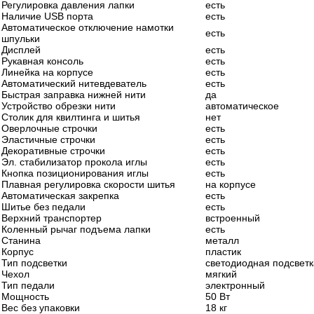
Регулировка давления лапки
есть
Наличие USB порта
есть
Автоматическое отключение намотки
есть
шпульки
Дисплей
есть
Рукавная консоль
есть
Линейка на корпусе
есть
Автоматический нитевдеватель
есть
Быстрая заправка нижней нити
да
Устройство обрезки нити
автоматическое
Столик для квилтинга и шитья
нет
Оверлочные строчки
есть
Эластичные строчки
есть
Декоративные строчки
есть
Эл. стабилизатор прокола иглы
есть
Кнопка позиционирования иглы
есть
Плавная регулировка скорости шитья
на корпусе
Автоматическая закрепка
есть
Шитье без педали
есть
Верхний транспортер
встроенный
Коленный рычаг подъема лапки
есть
Станина
металл
Корпус
пластик
Тип подсветки
светодиодная подсветк
Чехол
мягкий
Тип педали
электронный
Мощность
50 Вт
Вес без упаковки
18 кг