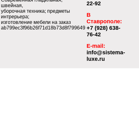
22-92
швейная,
уборочная техника; предметы
В
интрерьера;
Ставрополе:
изготовление мебели на заказ
+7 (928) 638-
ab799ec3f96b26f71d18b73d8f799649
76-42
E-mail:
info@sistema-
luxe.ru