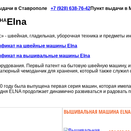
ыдачи в Ставрополе
+7 (928) 638-76-42
Пункт выдачи в Мо
Elna
ИНА
» - швейная, гладильная, уборочная техника и предметы и
ификат на швейные машины Elna
ификат на вышивальные машины Elna
орудования. Первый патент на бытовую швейную машину, 
иатюрный чемоданчик для хранения, который также служил 
40 году была выпущена первая серия машин, которая имел
одня ELNA продолжает динамично развиваться и радовать 
ВЫШИВАЛЬНАЯ МАШИНА ELNA E