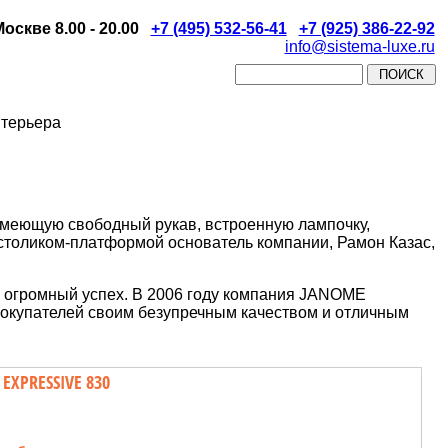
скве 8.00 - 20.00
+7 (495) 532-56-41
+7 (925) 386-22-92
info@sistema-luxe.ru
нтерьера
имеющую свободный рукав, встроенную лампочку,
столиком-платформой основатель компании, Рамон Казас,
а огромный успех. В 2006 году компания JANOME
покупателей своим безупречным качеством и отличным
XPRESSIVE 830