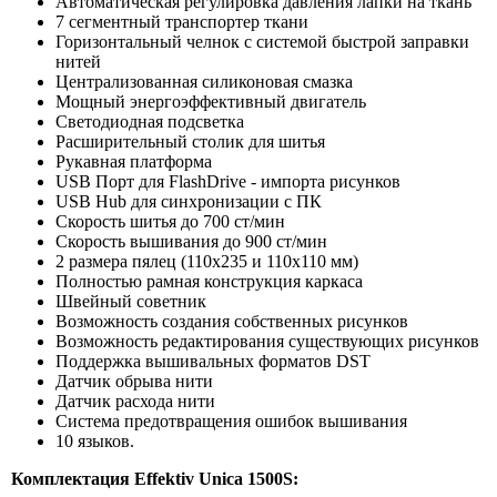
Автоматическая регулировка давления лапки на ткань
7 сегментный транспортер ткани
Горизонтальный челнок с системой быстрой заправки
нитей
Централизованная силиконовая смазка
Мощный энергоэффективный двигатель
Светодиодная подсветка
Расширительный столик для шитья
Рукавная платформа
USB Порт для FlashDrive - импорта рисунков
USB Hub для синхронизации с ПК
Cкорость шитья до 700 ст/мин
Скорость вышивания до 900 ст/мин
2 размера пялец (110х235 и 110х110 мм)
Полностью рамная конструкция каркаса
Швейный советник
Возможность создания собственных рисунков
Возможность редактирования существующих рисунков
Поддержка вышивальных форматов DST
Датчик обрыва нити
Датчик расхода нити
Система предотвращения ошибок вышивания
10 языков.
Комплектация Effektiv Unica 1500S: