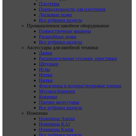
Плоттеры
Принадлежности для плоттеров
Дисковые ножи
Все рубрики раздела
Промышленное швейное оборудование
Прямострочные машины
Раскройные ножи
Все рубрики раздела
Аксессуары для швейной техники
Лапки
Расширительные столики, приставки
Шпульки
Иглы
Нитки
Нитки
Флизелины и водорастворимые пленки
Мусоросборники
Коврики
Прочие аксессуары
Все рубрики раздела
Ножницы
Ножницы Aurora
Ножницы KAI
Ножницы Konig
Все рубрики раздела