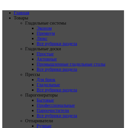
Главная
Товары
Гладильные системы
Эконом
Премиум
Люкс
Все рубрики раздела
Гладильные доски
Простые
Активные
Промышленные гладильные столы
Все рубрики раздела
Прессы
Для брюк
Гладильные
Все рубрики раздела
Парогенераторы
Бытовые
Профессиональные
Пароочистители
Все рубрики раздела
Отпариватели
Ручные