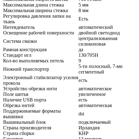
Максимальная длина стежка
5 мм
Максимальная ширина стежка
8 мм
Регулировка давления лапки на
Есть
ткань
Нитевдеватель
автоматический
Освещение рабочей поверхности
двойной светодиод
централизованная
Система смазки
силиконовая
Рамная конструкция
да
Стандарт игл
130/705H
Кол-во выполняемых петель
9
5-ти полосный, 7-ми
Нижний транспортер
сегментный
Электронный стабилизатор усилия
есть
прокола
Устройство обрезки нити
автоматическое
Поле шитья
увеличенное
Наличие USB порта
есть
Обрезка нитей
автоматическая
Поддерживаемые форматы
dst
вышивки
Вышивальный блок
подключаемый
Страна производителя
Ирландия
Страна сборки
КНР
Гарантия
12 месяцев