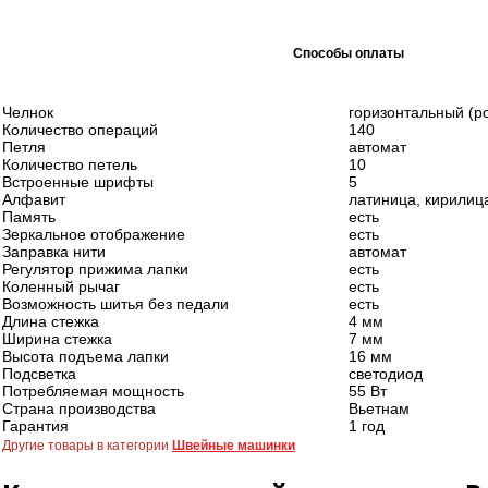
Способы оплаты
Челнок
горизонтальный (р
Количество операций
140
Петля
автомат
Количество петель
10
Встроенные шрифты
5
Алфавит
латиница, кирилиц
Память
есть
Зеркальное отображение
есть
Заправка нити
автомат
Регулятор прижима лапки
есть
Коленный рычаг
есть
Возможность шитья без педали
есть
Длина стежка
4 мм
Ширина стежка
7 мм
Высота подъема лапки
16 мм
Подсветка
светодиод
Потребляемая мощность
55 Вт
Страна производства
Вьетнам
Гарантия
1 год
Другие товары в категории
Швейные машинки