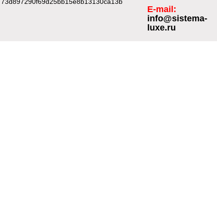
73d897290f69d25bb15e8b13130ca13b
E-mail:
info@sistema-
luxe.ru