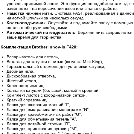
уровень прижимной лапки. Эта функция понадобится там, где 
изменяется: на пересечении швов или в начале работы.
Намотка нижней нити.
Система FAST, реализованная в данной
намоткой шпульки за несколько секунд.
Коленоподъемник.
Опускайте и поднимайте лапку с помощью
оставьте обе руки свободными.
Автоматический нитевдеватель.
Верхняя нить заправляется 
ваше время для творчества.
Комплектация Brother Innov-is F420:
Вспарыватель для петель,
Вставка для катушки с нитью (катушка Mini-King),
Горизонтальный стержень для установки катушки,
Двойная игла,
Дискообразная отвертка,
Жесткий чехол,
Коленоподъемник,
Колпачки катушки (большой, малый и средний,
Комплект листов с координатной сеткой,
Краткий справочник,
Лапка для вшивания молний "I",
Лапка для выстрачивания монограмм "N",
Лапка для краеобметочных работ "G",
Лапка для обметывания петель "A",
Лапка для потайной строчки "R",
Лапка для пришивания пуговиц "М",
Лапка для строчки зиг-заг "J" (установлено),