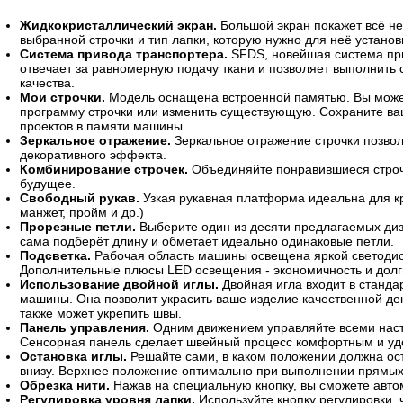
Жидкокристаллический экран.
Большой экран покажет всё н
выбранной строчки и тип лапки, которую нужно для неё установ
Система привода транспортера.
SFDS, новейшая система пр
отвечает за равномерную подачу ткани и позволяет выполнить 
качества.
Мои строчки.
Модель оснащена встроенной памятью. Вы може
программу строчки или изменить существующую. Сохраните в
проектов в памяти машины.
Зеркальное отражение.
Зеркальное отражение строчки позвол
декоративного эффекта.
Комбинирование строчек.
Объединяйте понравившиеся строч
будущее.
Свободный рукав.
Узкая рукавная платформа идеальна для кр
манжет, пройм и др.)
Прорезные петли.
Выберите один из десяти предлагаемых диз
сама подберёт длину и обметает идеально одинаковые петли.
Подсветка.
Рабочая область машины освещена яркой светоди
Дополнительные плюсы LED освещения - экономичность и долги
Использование двойной иглы.
Двойная игла входит в станд
машины. Она позволит украсить ваше изделие качественной дек
также может укрепить швы.
Панель управления.
Одним движением управляйте всеми нас
Сенсорная панель сделает швейный процесс комфортным и у
Остановка иглы.
Решайте сами, в каком положении должна ост
внизу. Верхнее положение оптимально при выполнении прямых ш
Обрезка нити.
Нажав на специальную кнопку, вы сможете автом
Регулировка уровня лапки.
Используйте кнопку регулировки, 