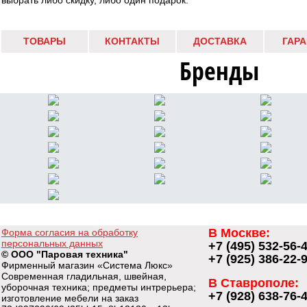
выбрать либо скидку, либо один подарок.
ТОВАРЫ
КОНТАКТЫ
ДОСТАВКА
ГАР
Бренды
В Москве:
Форма согласия на обработку
персональных данных
+7 (495) 532-56-
© ООО "Паровая техника"
+7 (925) 386-22-
Фирменный магазин «Система Люкс»
Современная гладильная, швейная,
В Ставрополе:
уборочная техника; предметы интрерьера;
+7 (928) 638-76-
изготовление мебели на заказ