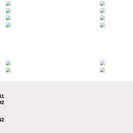
41
92
42