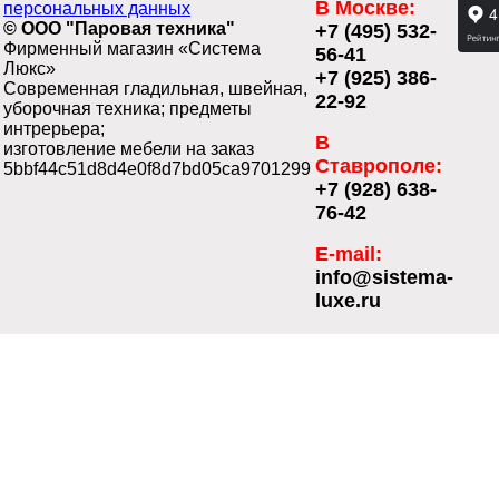
В Москве:
персональных данных
© ООО "Паровая техника"
+7 (495) 532-
Фирменный магазин «Система
56-41
Люкс»
+7 (925) 386-
Современная гладильная, швейная,
22-92
уборочная техника; предметы
интрерьера;
В
изготовление мебели на заказ
Ставрополе:
5bbf44c51d8d4e0f8d7bd05ca9701299
+7 (928) 638-
76-42
E-mail:
info@sistema-
luxe.ru