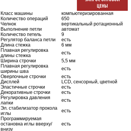
ЦЕНЫ
Класс машины
компьютеризированная
Количество операций
650
Челнок
вертикальный ротационный
Выполнение петли
автомат
Количество петель
9
Регулятор баланса петли
есть
Длина стежка
6 мм
Плавная регулировка
есть
длины стежка
Ширина строчки
5,5 мм
Плавная регулировка
есть
ширины шва
Оверлочные строчки
есть
Дисплей
LCD, сенсорный, цветной
Эластичные строчки
есть
Декоративные строчки
есть
Регулировка давления
есть
лапки
Эл. стабилизатор прокола
есть
иглы
Программируемая
остановка иглы вверху/
есть
внизу