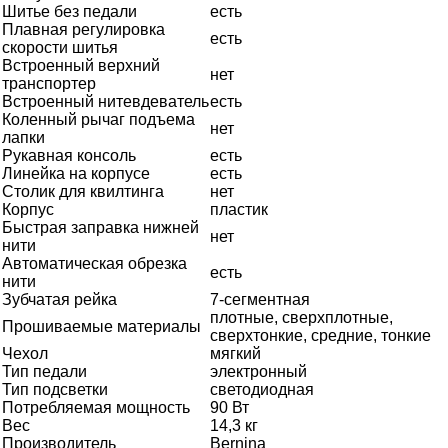
Шитье без педали
есть
Плавная регулировка
есть
скорости шитья
Встроенный верхний
нет
транспортер
Встроенный нитевдеватель
есть
Коленный рычаг подъема
нет
лапки
Рукавная консоль
есть
Линейка на корпусе
есть
Столик для квилтинга
нет
Корпус
пластик
Быстрая заправка нижней
нет
нити
Автоматическая обрезка
есть
нити
Зубчатая рейка
7-сегментная
плотные, сверхплотные,
Прошиваемые материалы
сверхтонкие, средние, тонкие
Чехол
мягкий
Тип педали
электронный
Тип подсветки
светодиодная
Потребляемая мощность
90 Вт
Вес
14,3 кг
Производитель
Bernina