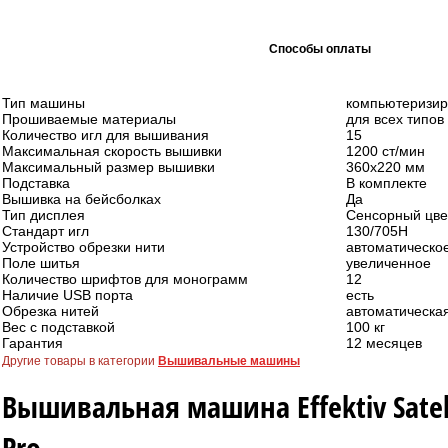
Способы оплаты
Тип машины
компьютеризи
Прошиваемые материалы
для всех типов
Количество игл для вышивания
15
Максимальная скорость вышивки
1200 ст/мин
Максимальный размер вышивки
360х220 мм
Подставка
В комплекте
Вышивка на бейсболках
Да
Тип дисплея
Сенсорный цвет
Стандарт игл
130/705H
Устройство обрезки нити
автоматическо
Поле шитья
увеличенное
Количество шрифтов для монограмм
12
Наличие USB порта
есть
Обрезка нитей
автоматическа
Вес с подставкой
100 кг
Гарантия
12 месяцев
Другие товары в категории
Вышивальные машины
Вышивальная машина Effektiv Satel
Pro