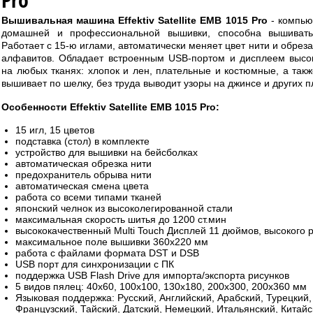
Вышивальная машина Effektiv Satellite EMB 1015 Pro
- компью
домашней и профессиональной вышивки, способна вышивать
Работает с 15-ю иглами, автоматически меняет цвет нити и обреза
алфавитов. Обладает встроенным USB-портом и дисплеем высо
на любых тканях: хлопок и лен, плательные и костюмные, а такж
вышивает по шелку, без труда выводит узоры на джинсе и других 
Особенности Effektiv Satellite EMB 1015 Pro:
15 игл, 15 цветов
подставка (стол) в комплекте
устройство для вышивки на бейсболках
автоматическая обрезка нити
предохранитель обрыва нити
автоматическая смена цвета
работа со всеми типами тканей
японский челнок из высоколегированной стали
максимальная скорость шитья до 1200 ст.мин
высококачественный Multi Touch Дисплей 11 дюймов, высокого
максимальное поле вышивки 360х220 мм
работа с файлами формата DST и DSB
USB порт для синхронизации с ПК
поддержка USB Flash Drive для импорта/экспорта рисунков
5 видов пялец: 40х60, 100х100, 130х180, 200х300, 200х360 мм
Языковая поддержка: Русский, Английский, Арабский, Турецкий,
Французский, Тайский, Датский, Немецкий, Итальянский, Китайс