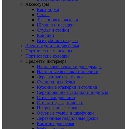
Аксессуары
Картриджи
Чехлы
Тефлоновые насадки
Шланги и насадки
Стулья и стойки
Коврики
Все рубрики раздела
Электросушилки для белья
Портновские манекены
Портновские колодки
Предметы интерьера
Напольные вешалки для одежды
Настенные вешалки и плечики
Деревянные стремянки
Сушилки для белья
Кухонные этажерки и столики
Сервировочные столики и подносы
Стеллажи для вина
Столы, стулья, полочки
Интрерьерные зеркала
Обувные тумбы и шкафчики
Деревянные гладильные доски
Корзины для белья
Мебель на заказ