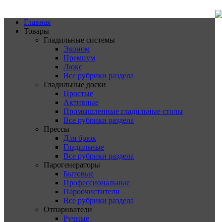
Главная
Товары
Гладильные системы
Эконом
Премиум
Люкс
Все рубрики раздела
Гладильные доски
Простые
Активные
Промышленные гладильные столы
Все рубрики раздела
Прессы
Для брюк
Гладильные
Все рубрики раздела
Парогенераторы
Бытовые
Профессиональные
Пароочистители
Все рубрики раздела
Отпариватели
Ручные