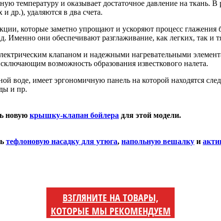
ую температуру и оказывает достаточное давление на ткань. В р
 др.), удаляются в два счета.
нкции, которые заметно упрощают и ускоряют процесс глажения 
т.д. Именно они обеспечивают разглаживание, как легких, так и 
лектрическим клапаном и надежными нагревательными элементам
сключающим возможность образования известкового налета.
ой воде, имеет эргономичную панель на которой находятся сле
ды и пр.
ть новую
крышку-клапан бойлера
для этой модели.
ть
тефлоновую насадку для утюга
,
напольную вешалку
и
акти
ВЗГЛЯНИТЕ НА ТОВАРЫ,
КОТОРЫЕ МЫ РЕКОМЕНДУЕМ