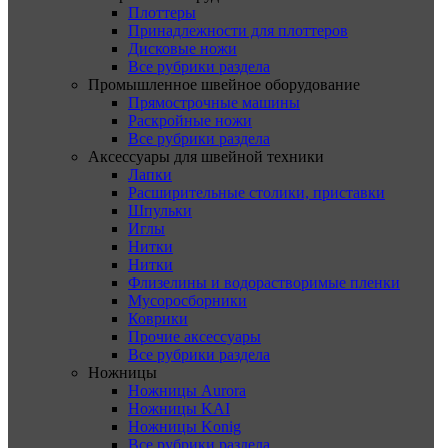
Плоттеры
Принадлежности для плоттеров
Дисковые ножи
Все рубрики раздела
Промышленное швейное оборудование
Прямострочные машины
Раскройные ножи
Все рубрики раздела
Аксессуары для швейной техники
Лапки
Расширительные столики, приставки
Шпульки
Иглы
Нитки
Нитки
Флизелины и водорастворимые пленки
Мусоросборники
Коврики
Прочие аксессуары
Все рубрики раздела
Ножницы
Ножницы Aurora
Ножницы KAI
Ножницы Konig
Все рубрики раздела