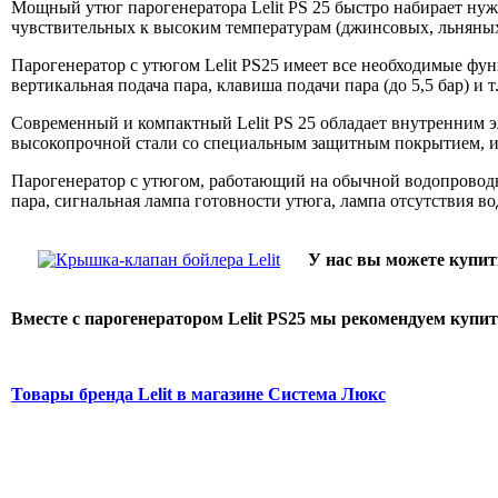
Мощный утюг парогенератора Lelit PS 25 быстро набирает нужн
чувствительных к высоким температурам (джинсовых, льняных и
Парогенератор с утюгом Lelit PS25 имеет все необходимые фу
вертикальная подача пара, клавиша подачи пара (до 5,5 бар) и 
Современный и компактный Lelit PS 25 обладает внутренним э
высокопрочной стали со специальным защитным покрытием, и
Парогенератор с утюгом, работающий на обычной водопроводн
пара, сигнальная лампа готовности утюга, лампа отсутствия во
У нас вы можете купи
Вместе с парогенератором Lelit PS25 мы рекомендуем купи
Товары бренда Lelit в магазине Система Люкс