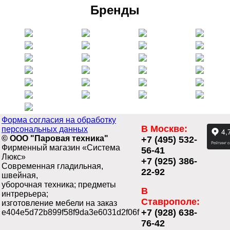
Бренды
Форма согласия на обработку
В Москве:
персональных данных
© ООО "Паровая техника"
+7 (495) 532-
Фирменный магазин «Система
56-41
Люкс»
+7 (925) 386-
Современная гладильная,
22-92
швейная,
уборочная техника; предметы
В
интрерьера;
Ставрополе:
изготовление мебели на заказ
+7 (928) 638-
e404e5d72b899f58f9da3e6031d2f06f
76-42