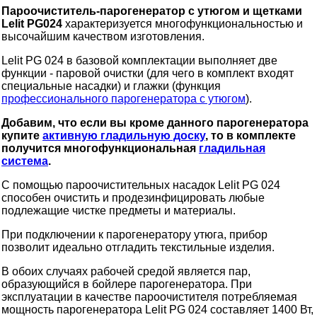
Пароочиститель-парогенератор с утюгом и щетками
Lelit PG024
характеризуется многофункциональностью и
высочайшим качеством изготовления.
Lelit PG 024 в базовой комплектации выполняет две
функции - паровой очистки (для чего в комплект входят
специальные насадки) и глажки (функция
профессионального парогенератора с утюгом
).
Добавим, что если вы кроме данного парогенератора
купите
активную гладильную доску
, то в комплекте
получится многофункциональная
гладильная
система
.
С помощью пароочистительных насадок Lelit PG 024
способен очистить и продезинфицировать любые
подлежащие чистке предметы и материалы.
При подключении к парогенератору утюга, прибор
позволит идеально отгладить текстильные изделия.
В обоих случаях рабочей средой является пар,
образующийся в бойлере парогенератора. При
эксплуатации в качестве пароочистителя потребляемая
мощность парогенератора Lelit PG 024 составляет 1400 Вт,