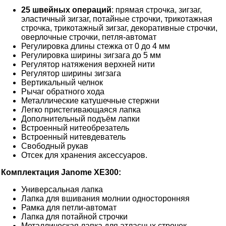
25 швейных операций
: прямая строчка, зигзаг,
эластичный зигзаг, потайные строчки, трикотажная
строчка, трикотажный зигзаг, декоративные строчки,
оверлочные строчки, петля-автомат
Регулировка длины стежка от 0 до 4 мм
Регулировка ширины зигзага до 5 мм
Регулятор натяжения верхней нити
Регулятор ширины зигзага
Вертикальный челнок
Рычаг обратного хода
Металлические катушечные стержни
Легко пристегивающаяся лапка
Дополнительный подъём лапки
Встроенный нитеобрезатель
Встроенный нитевдеватель
Свободный рукав
Отсек для хранения аксессуаров.
Комплектация Janome XE300:
Универсальная лапка
Лапка для вшивания молнии односторонняя
Рамка для петли-автомат
Лапка для потайной строчки
Металлическая лапка для атласных строчек