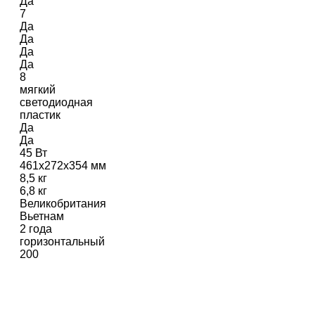
Да
7
Да
Да
Да
Да
8
мягкий
светодиодная
пластик
Да
Да
45 Вт
461х272х354 мм
8,5 кг
6,8 кг
Великобритания
Вьетнам
2 года
горизонтальный
200