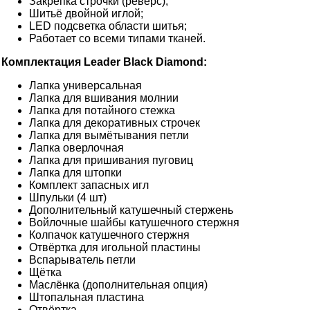
Закрепка строчки (реверс);
Шитьё двойной иглой;
LED подсветка области шитья;
Работает со всеми типами тканей.
Комплектация Leader Black Diamond:
Лапка универсальная
Лапка для вшивания молнии
Лапка для потайного стежка
Лапка для декоративных строчек
Лапка для вымётывания петли
Лапка оверлочная
Лапка для пришивания пуговиц
Лапка для штопки
Комплект запасных игл
Шпульки (4 шт)
Дополнительный катушечный стержень
Войлочные шайбы катушечного стержня
Колпачок катушечного стержня
Отвёртка для игольной пластины
Вспарыватель петли
Щётка
Маслёнка (дополнительная опция)
Штопальная пластина
Отвёртка