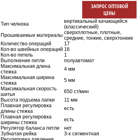
ЗАПРОС ОПТОВОЙ
ЦЕНЫ
вертикальный качающийся
Тип челнока
(классический)
сверхплотные, плотные,
Прошиваемые материалы
средние, тонкие, сверхтонкие
Количество операций
17
Кол-во швейных операций
16
Кол-во петель
1
Выполнение петли
полуавтомат
Максимальная длина
4 мм
стежка
Максимальная ширина
5 мм
стежка
Максимальная скорость
650 ст/мин
шитья
Высота подъема лапки
11 мм
Плавная регулировка
есть
длины стежка
Плавная регулировка
есть
ширины стежка
Регулятор баланса петли
нет
Зубчатая рейка
3-х сегментная
Регулировка давления