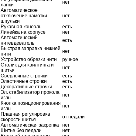
нет
лапки
Автоматическое
отключение намотки
нет
шпульки
Рукавная консоль
есть
Линейка на корпусе
нет
Автоматический
есть
нитевдеватель
Быстрая заправка нижней
нет
нити
Устройство обрезки нити
ручное
Столик для квилтинга и
нет
шитья
Оверлочные строчки
есть
Эластичные строчки
есть
Декоративные строчки
есть
Эл. стабилизатор прокола
нет
иглы
Кнопка позиционирования
нет
иглы
Плавная регулировка
от педали
скорости шитья
Автоматическая закрепка
нет
Шитье без педали
нет
Верхний транспортер
нет