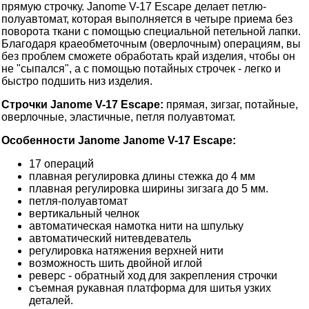
прямую строчку. Janome V-17 Escape делает петлю-
полуавтомат, которая выполняется в четыре приема без
поворота ткани с помощью специальной петельной лапки.
Благодаря краеобметочным (оверлочным) операциям, вы
без проблем сможете обработать край изделия, чтобы он
не "сыпался", а с помощью потайных строчек - легко и
быстро подшить низ изделия.
Строчки Janome V-17 Escape:
прямая, зигзаг, потайные,
оверлочные, эластичные, петля полуавтомат.
Особенности Janome Janome V-17 Escape:
17 операций
плавная регулировка длины стежка до 4 мм
плавная регулировка ширины зигзага до 5 мм.
петля-полуавтомат
вертикальный челнок
автоматическая намотка нити на шпульку
автоматический нитевдеватель
регулировка натяжения верхней нити
возможность шить двойной иглой
реверс - обратный ход для закрепления строчки
съемная рукавная платформа для шитья узких
деталей.