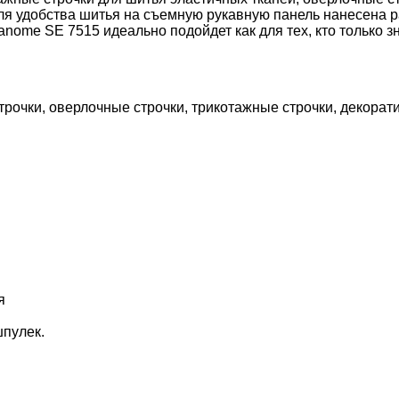
Для удобства шитья на съемную рукавную панель нанесена 
anome SE 7515 идеально подойдет как для тех, кто только 
трочки, оверлочные строчки, трикотажные строчки, декорати
я
шпулек.