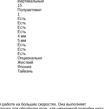
Вертикальный
15
Полуавтомат
1
Есть
Есть
Есть
Есть
4 мм
5 мм
Есть
Есть
Есть
Опционально
Жесткий
Япония
Тайвань
и работе на больших скоростях. Она выполняет
очки для обработки края, для невидимой подгибки низа