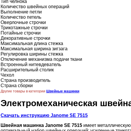
Тип челнока
Количество швейных операций
Выполнение петли
Количество петель
Оверлочные строчки
Трикотажные строчки
Потайные строчки
Декоративные строчки
Максимальная длина стежка
Максимальная ширина зигзага
Регулировка ширины стежка
Отключение механизма подачи ткани
Встроенный нитевдеватель
Расширительный столик
Чехол
Страна производитель
Страна сборки
Другие товары в категории
Швейные машинки
Электромеханическая швейн
Скачать инструкцию Janome SE 7515
Швейная машинка Janome SE 7515
имеет металлическую 
оптимальный набор швейных операций: усиленные трикотаж