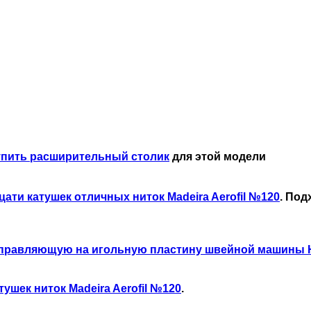
упить расширительный столик
для этой модели
цати катушек отличных ниток Madeira Aerofil №120
. По
правляющую на игольную пластину швейной машины 
тушек ниток Madeira Aerofil №120
.