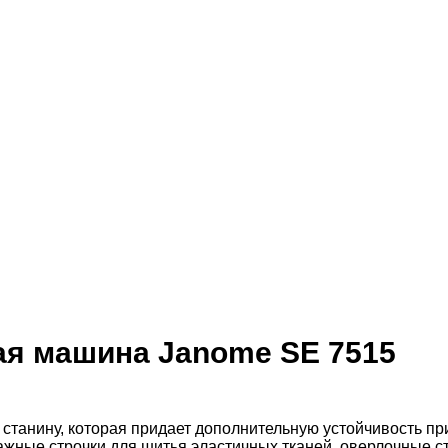
ая машина Janome SE 7515
станину, которая придает дополнительную устойчивость пр
ные строчки для шитья эластичных тканей, оверлочные стр