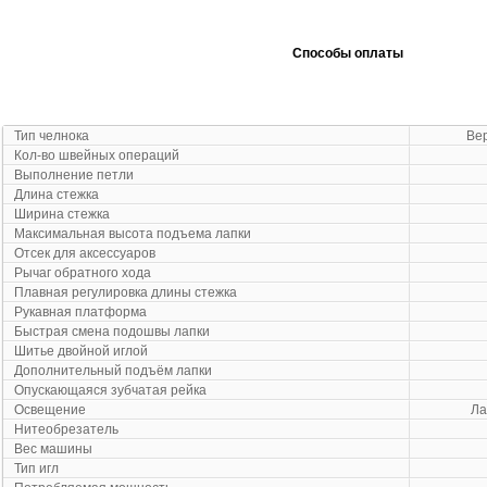
Способы оплаты
Тип челнока
Ве
Кол-во швейных операций
Выполнение петли
Длина стежка
Ширина стежка
Максимальная высота подъема лапки
Отсек для аксессуаров
Рычаг обратного хода
Плавная регулировка длины стежка
Рукавная платформа
Быстрая смена подошвы лапки
Шитье двойной иглой
Дополнительный подъём лапки
Опускающаяся зубчатая рейка
Освещение
Ла
Нитеобрезатель
Вес машины
Тип игл