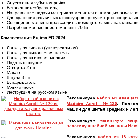
Опускающая зубчатая рейка;
Встроен нитеобрезатель;
Направление подачи материала меняется с помощью рычага об
Для хранения различных аксессуаров предусмотрен специальны
Освящение машины происходит с помощью лампы накаливания
Потребляемая мощность машины 70 Вт.
Комплектация Fujima FD 2024:
Лапка для зигзага (универсальная)
Лапка для выполнения петель
Лапка для вшивания молнии
Педаль с шнуром
Отвертка 2 шт
Масло
Шпули 3 шт
Вспарыватель
Мягкий чехол
Инструкция на русском языке
Рекомендуем
набор из двадцат
Madeira Aerofil №120
. Подхо
машин для шитья средних и легк
Рекомендуем
магнитную нап
пластину швейной машины Heml
Рекомендуем
набор из 18 кату