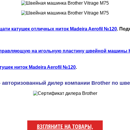
цати катушек отличных ниток Madeira Aerofil №120
. По
правляющую на игольную пластину швейной машины 
тушек ниток Madeira Aerofil №120
.
- авторизованный дилер компании Brother по ш
ВЗГЛЯНИТЕ НА ТОВАРЫ,