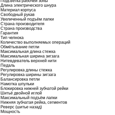
Подсветка рабочей зоны
Длина электрического шнура
Материал корпуса
Свободный рукав
Увеличенный подъём лапки
Страна производителя
Страна производства
Гарантия
Тип челнока
Количество выполняемых операций
Обмётывание петли
Максимальная длина стежка
Максимальная ширина зигзага
Нитевдеватель верхней нити
Педаль
Регулировка длины стежка
Регулировка ширины зигзага
Балансировка петли
Намотка шпульки
Блокировка нижней зубчатой рейки
Шитьё двойной иглой
Максимальный подъём лапки
Нижняя зубчатая рейка, сегментов
Реверс (шитье назад)
Мощность