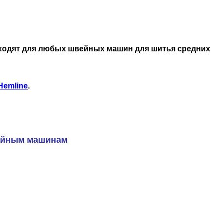
дходят для любых швейных машин для шитья средних
Hemline
.
вейным машинам