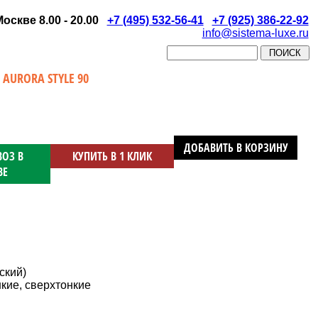
скве 8.00 - 20.00
+7 (495) 532-56-41
+7 (925) 386-22-92
info@sistema-luxe.ru
URORA STYLE 90
ДОБАВИТЬ В КОРЗИНУ
ОЗ В
КУПИТЬ В 1 КЛИК
ВЕ
ский)
кие, сверхтонкие