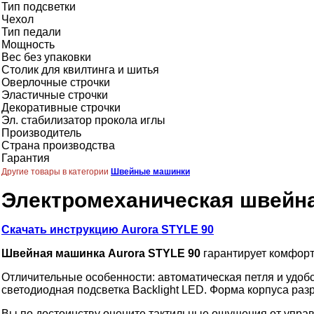
Тип подсветки
Чехол
Тип педали
Мощность
Вес без упаковки
Столик для квилтинга и шитья
Оверлочные строчки
Эластичные строчки
Декоративные строчки
Эл. стабилизатор прокола иглы
Производитель
Страна производства
Гарантия
Другие товары в категории
Швейные машинки
Электромеханическая швейная
Скачать инструкцию Aurora STYLE 90
Швейная машинка Aurora STYLE 90
гарантирует комфорт
Отличительные особенности: автоматическая петля и удобс
светодиодная подсветка Backlight LED. Форма корпуса раз
Вы по достоинству оцените тактильные ощущения от управ