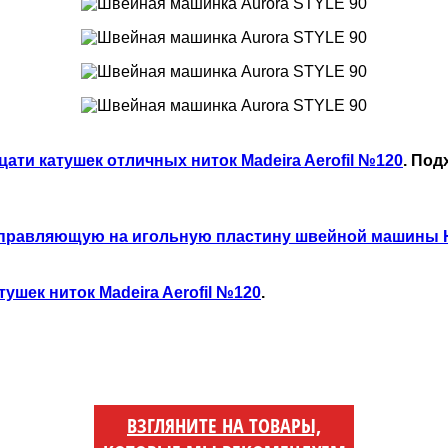
цати катушек отличных ниток Madeira Aerofil №120
. По
правляющую на игольную пластину швейной машины 
тушек ниток Madeira Aerofil №120
.
ВЗГЛЯНИТЕ НА ТОВАРЫ,