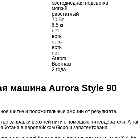
светодиодная подсветка
мягкий
реостатный
70 Вт
6,5 кг
нет
есть
есть
есть
нет
Aurora
Вьетнам
2 года
 машина Aurora Style 90
ное шитье и положительные эмоции от результата.
тво заправки верхней нити с помощью нитевдевателя. А та
работана в европейском бюро и запатентована.
ления машиной благодаря специальному покрытию Soft tou