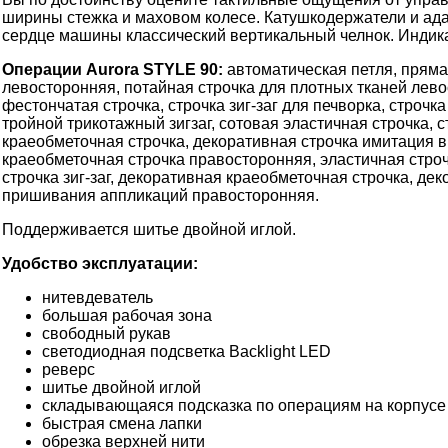
ширины стежка и маховом колесе. Катушкодержатели и ад
сердце машины классический вертикальный челнок. Индик
Операции Aurora STYLE 90:
автоматическая петля, прямая
левосторонняя, потайная строчка для плотных тканей лево
фестончатая строчка, строчка зиг-заг для печворка, строч
тройной трикотажный зигзаг, сотовая эластичная строчка,
краеобметочная строчка, декоративная строчка имитация в
краеобметочная строчка правосторонняя, эластичная строч
строчка зиг-заг, декоративная краеобметочная строчка, де
пришивания аппликаций правосторонняя.
Поддерживается шитье двойной иглой.
Удобство эксплуатации:
нитевдеватель
большая рабочая зона
свободный рукав
светодиодная подсветка Backlight LED
реверс
шитье двойной иглой
складывающаяся подсказка по операциям на корпус
быстрая смена лапки
обрезка верхней нити