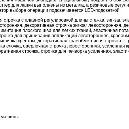
аптер для лапки выполнены из металла, а резиновые регу
атор выбора операции подсвечивается LED-подсветкой.
 строчка с плавной регулировкой длины стежка, зиг-заг, эла
сторонняя, декоративная строчка зиг-заг левосторонняя, де
ка имитация плоского шва для легких тканей, эластичная по
 строчка для пришивания аппликаций левоторонняя, краеоб
ышивка крестом, декоративная краеобметочная строчка, ст
ка елочка, оверлочная строчка левосторонняя, усиленная 
коративная строчка, строчка для печворка усиленная, эласти
е машины