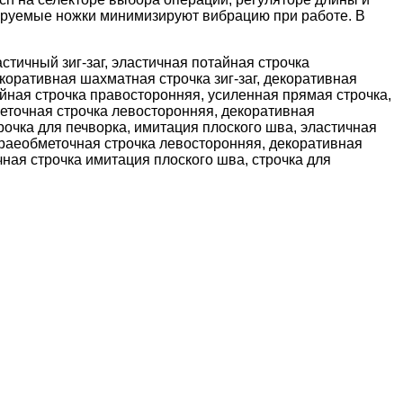
лируемые ножки минимизируют вибрацию при работе. В
стичный зиг-заг, эластичная потайная строчка
коративная шахматная строчка зиг-заг, декоративная
тайная строчка правосторонняя, усиленная прямая строчка,
меточная строчка левосторонняя, декоративная
рочка для печворка, имитация плоского шва, эластичная
краеобметочная строчка левосторонняя, декоративная
чная строчка имитация плоского шва, строчка для