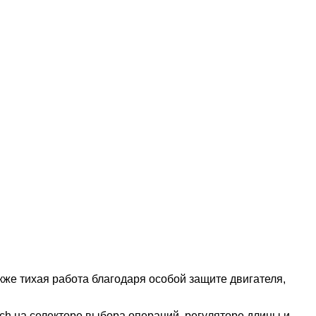
кже тихая работа благодаря особой защите двигателя,
ch на селекторе выбора операций, регуляторе длины и