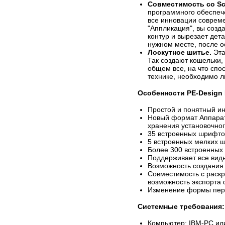
Совместимость со Sc
программного обеспече
все инновации соврем
"Аппликация", вы созд
контур и вырезает дет
нужном месте, после о
Лоскутное шитье.
Эта
Так создают кошельки,
общем все, на что спо
технике, необходимо л
Особенности PE-Design 
Простой и понятный и
Новый формат Аппарат
хранения установочно
35 встроенных шрифто
5 встроенных мелких 
Более 300 встроенных
Поддерживает все виды
Возможность создания 
Совместимость с раск
возможность экспорта 
Изменение формы пере
Системные требования:
Компьютер: IBM-PC ил