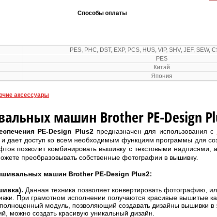
Способы оплаты
PES, PHC, DST, EXP, PCS, HUS, VIP, SHV, JEF, SEW, 
PES
Китай
Япония
очие аксессуары
альных машин Brother PE-Design Pl
еспечения PE-Design Plus2
предназначен для использования с
и дает доступ ко всем необходимым функциям программы для со
тов позволит комбинировать вышивку с текстовыми надписями, 
сможете преобразовывать собственные фотографии в вышивку.
шивальных машин Brother PE-Design Plus2:
шивка).
Данная техника позволяет конвертировать фотографию, ил
вки. При грамотном исполнении получаются красивые вышитые ка
 полноценный модуль, позволяющий создавать дизайны вышивки в 
й, можно создать красивую уникальный дизайн.