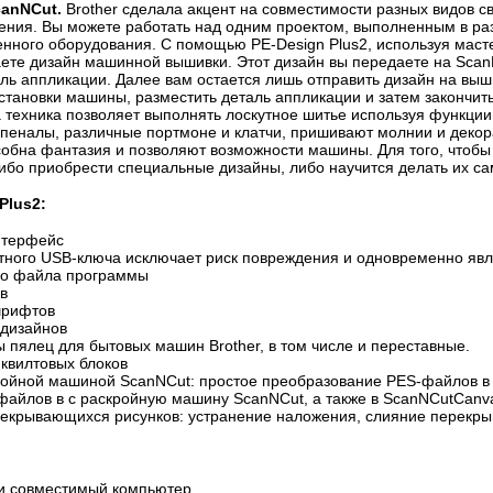
anNCut.
Brother сделала акцент на совместимости разных видов с
ния. Вы можете работать над одним проектом, выполненным в раз
енного оборудования. С помощью PE-Design Plus2, используя мас
аете дизайн машинной вышивки. Этот дизайн вы передаете на Scan
аль аппликации. Далее вам остается лишь отправить дизайн на вы
становки машины, разместить деталь аппликации и затем закончит
 техника позволяет выполнять лоскутное шитье используя функц
 пеналы, различные портмоне и клатчи, пришивают молнии и деко
собна фантазия и позволяют возможности машины. Для того, чтобы
ибо приобрести специальные дизайны, либо научится делать их са
Plus2:
нтерфейс
ного USB-ключа исключает риск повреждения и одновременно явл
го файла программы
в
шрифтов
 дизайнов
 пялец для бытовых машин Brother, в том числе и переставные.
квилтовых блоков
ройной машиной ScanNCut: простое преобразование PES-файлов 
файлов в с раскройную машину ScanNCut, а также в ScanNCutCanv
крывающихся рисунков: устранение наложения, слияние перекры
и совместимый компьютер