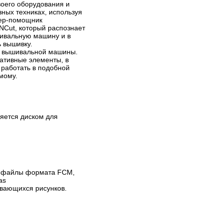
воего оборудования и
ных техниках, используя
тер-помощник
NCut, который распознает
шивальную машину и в
ь вышивку.
ии вышивальной машины.
ративные элементы, в
 работать в подобной
мому.
яется диском для
в файлы формата FСM,
as
вающихся рисунков.