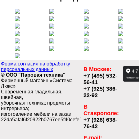
Форма согласия на обработку
В Москве:
персональных данных
© ООО "Паровая техника"
+7 (495) 532-
Фирменный магазин «Система
56-41
Люкс»
+7 (925) 386-
Современная гладильная,
22-92
швейная,
уборочная техника; предметы
В
интрерьера;
Ставрополе:
изготовление мебели на заказ
+7 (928) 638-
22da5afaf6f20922b0767ee5f40cefe1
76-42
E-mail: