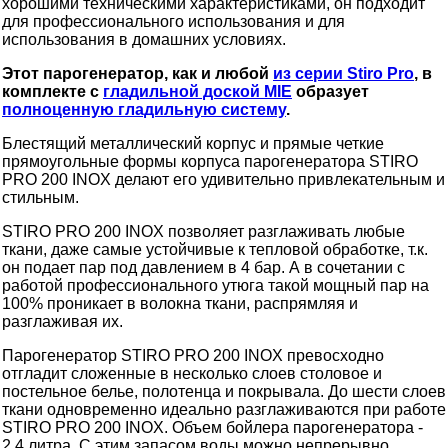
хорошими техническими характеристиками, он подходит
для профессионального использования и для
использования в домашних условиях.
Этот парогенератор, как и любой
из серии Stiro Pro
, в
комплекте с
гладильной доской MIE
образует
полноценную гладильную систему
.
Блестящий металлический корпус и прямые четкие
прямоугольные формы корпуса парогенератора STIRO
PRO 200 INOX делают его удивительно привлекательным и
стильным.
STIRO PRO 200 INOX позволяет разглаживать любые
ткани, даже самые устойчивые к тепловой обработке, т.к.
он подает пар под давлением в 4 бар. А в сочетании с
работой профессионального утюга такой мощный пар на
100% проникает в волокна ткани, распрямляя и
разглаживая их.
Парогенератор STIRO PRO 200 INOX превосходно
отгладит сложенные в несколько слоев столовое и
постельное белье, полотенца и покрывала. До шести слоев
ткани одновременно идеально разглаживаются при работе
STIRO PRO 200 INOX. Объем бойлера парогенератора -
2,4 литра. С этим запасом воды можно непрерывно