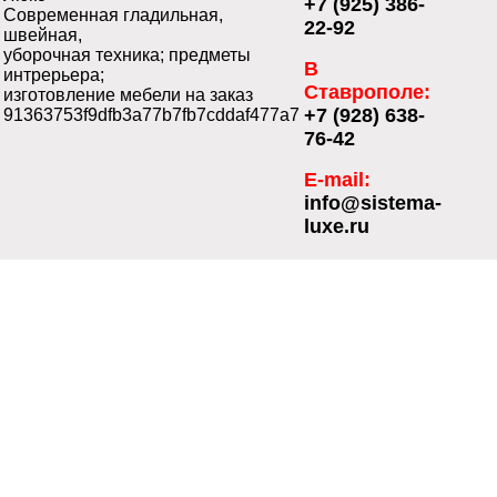
+7 (925) 386-
Современная гладильная,
22-92
швейная,
уборочная техника; предметы
В
интрерьера;
Ставрополе:
изготовление мебели на заказ
+7 (928) 638-
91363753f9dfb3a77b7fb7cddaf477a7
76-42
E-mail:
info@sistema-
luxe.ru