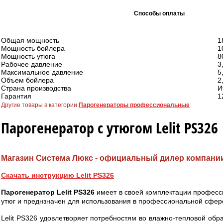
Способы оплаты
Общая мощность
1
Мощность бойлера
1
Мощность утюга
8
Рабочее давление
3
Максимальное давление
5
Объем бойлера
2
Страна производства
И
Гарантия
1
Другие товары в категории
Парогенераторы профессиональные
Парогенератор с утюгом Lelit PS326
Магазин Система Люкс - официальный дилер компании 
Скачать инструкцию Lelit PS326
Парогенератор Lelit PS326
имеет в своей комплектации профес
утюг и преднзначен для использования в профессиональной сфер
Lelit PS326 удовлетворяет потребностям во влажно-тепловой обр