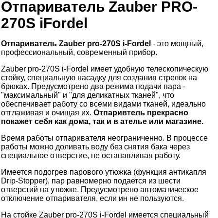
Отпариватель Zauber PRO-
270S iFordel
Отпариватель Zauber pro-270S i-Fordel
- это мощный,
профессиональный, современный прибор.
Zauber pro-270S i-Fordel имеет удобную телескопическую
стойку, специальную насадку для создания стрелок на
брюках. Предусмотрено два режима подачи пара -
"максимальный" и "для деликатных тканей", что
обеспечивает работу со всеми видами тканей, идеально
отглаживая и очищая их.
Отпаривтель прекрасно
покажет себя как дома, так и в ателье или магазине.
Время работы отпаривателя неограниченно. В процессе
работы можно доливать воду без снятия бака через
специальное отверстие, не останавливая работу.
Имеется подогрев парового утюжка (функция антикапля
Drip-Stopper), пар равномерно подается из шести
отверстий на утюжке. Предусмотрено автоматическое
отключение отпаривателя, если ин не пользуются.
На стойке Zauber pro-270S i-Fordel имеется специальный