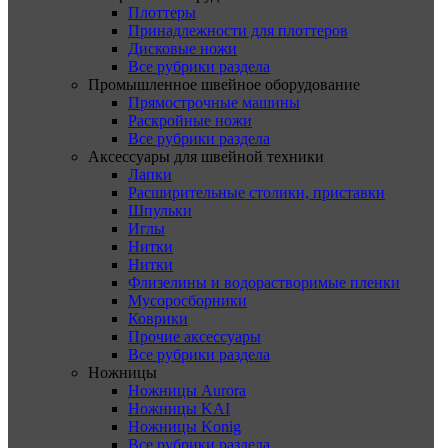
Плоттеры
Принадлежности для плоттеров
Дисковые ножи
Все рубрики раздела
Промышленное швейное оборудование
Прямострочные машины
Раскройные ножи
Все рубрики раздела
Аксессуары для швейной техники
Лапки
Расширительные столики, приставки
Шпульки
Иглы
Нитки
Нитки
Флизелины и водорастворимые пленки
Мусоросборники
Коврики
Прочие аксессуары
Все рубрики раздела
Ножницы
Ножницы Aurora
Ножницы KAI
Ножницы Konig
Все рубрики раздела