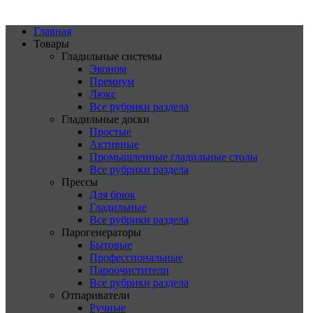
Главная
Товары
Гладильные системы
Эконом
Премиум
Люкс
Все рубрики раздела
Гладильные доски
Простые
Активные
Промышленные гладильные столы
Все рубрики раздела
Прессы
Для брюк
Гладильные
Все рубрики раздела
Парогенераторы
Бытовые
Профессиональные
Пароочистители
Все рубрики раздела
Отпариватели
Ручные