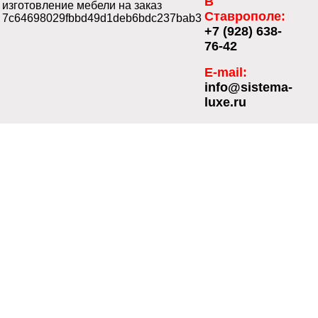
В
изготовление мебели на заказ
Ставрополе:
7c64698029fbbd49d1deb6bdc237bab3
+7 (928) 638-
76-42
E-mail:
info@sistema-
luxe.ru