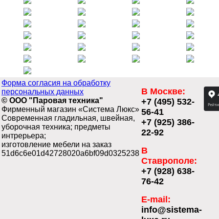
Форма согласия на обработку
В Москве:
персональных данных
© ООО "Паровая техника"
+7 (495) 532-
Фирменный магазин «Система Люкс»
56-41
Современная гладильная, швейная,
+7 (925) 386-
уборочная техника; предметы
22-92
интрерьера;
изготовление мебели на заказ
В
51d6c6e01d42728020a6bf09d0325238
Ставрополе:
+7 (928) 638-
76-42
E-mail:
info@sistema-