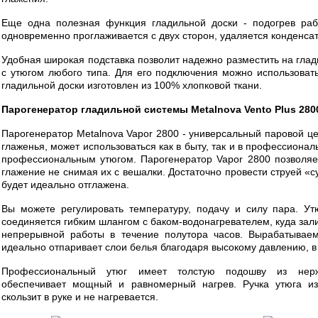
Еще одна полезная функция гладильной доски - подогрев раб
одновременно проглаживается с двух сторон, удаляется конденсат
Удобная широкая подставка позволит надежно разместить на глад
с утюгом любого типа. Для его подключения можно использовать
гладильной доски изготовлен из 100% хлопковой ткани.
Парогенератор гладильной системы Metalnova Vento Plus 280
Парогенератор Metalnova Vapor 2800 - универсальный паровой ц
глаженья, может использоваться как в быту, так и в профессионал
профессиональным утюгом. Парогенератор Vapor 2800 позволяе
глажение не снимая их с вешалки. Достаточно провести струей «с
будет идеально отглажена.
Вы можете регулировать температуру, подачу и силу пара. Ут
соединяется гибким шлангом с баком-водонагревателем, куда зал
непрерывной работы в течение полутора часов. Вырабатывае
идеально отпаривает слои белья благодаря высокому давлению, в 
Профессиональный утюг имеет толстую подошву из нерж
обеспечивает мощный и равномерный нагрев. Ручка утюга из
скользит в руке и не нагревается.