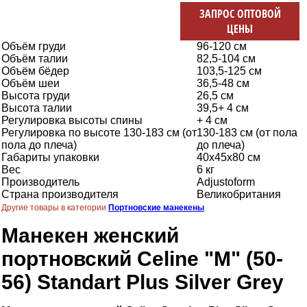
ЗАПРОС ОПТОВОЙ
ЦЕНЫ
Объём груди
96-120 см
Объём талии
82,5-104 см
Объём бёдер
103,5-125 см
Объём шеи
36,5-48 см
Высота груди
26,5 см
Высота талии
39,5+ 4 см
Регулировка высоты спины
+ 4 см
Регулировка по высоте 130-183 см (от
130-183 см (от пола
пола до плеча)
до плеча)
Габариты упаковки
40х45х80 см
Вес
6 кг
Производитель
Adjustoform
Страна производителя
Великобритания
Другие товары в категории
Портновские манекены
Манекен женский
портновский Celine "M" (50-
56) Standart Plus Silver Grey