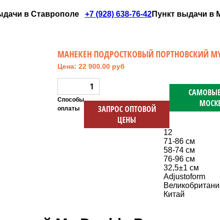
ыдачи в Ставрополе
+7 (928) 638-76-42
Пункт выдачи в Мо
МАНЕКЕН ПОДРОСТКОВЫЙ ПОРТНОВСКИЙ MY
Цена: 22 900.00 руб
САМОВЫВ
Способы
МОСК
ЗАПРОС ОПТОВОЙ
оплаты
ЦЕНЫ
12
71-86 см
58-74 см
76-96 см
32,5±1 см
Adjustoform
Великобритани
Китай