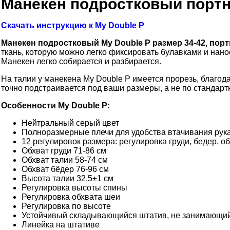
Манекен подростковый портн
Скачать инструкцию к My Double P
Манекен подростковый My Double P размер 34-42, пор
ткань, которую можно легко фиксировать булавками и нано
Манекен легко собирается и разбирается.
На талии у манекена My Double P имеется прорезь, благод
точно подстраивается под ваши размеры, а не по стандартны
Особенности My Double P:
Нейтральный серый цвет
Полноразмерные плечи для удобства втачивания рук
12 регулировок размера: регулировка груди, бедер, 
Обхват груди 71-86 см
Обхват талии 58-74 см
Обхват бёдер 76-96 см
Высота талии 32,5±1 см
Регулировка высоты спины
Регулировка обхвата шеи
Регулировка по высоте
Устойчивый складывающийся штатив, не занимающий
Линейка на штативе