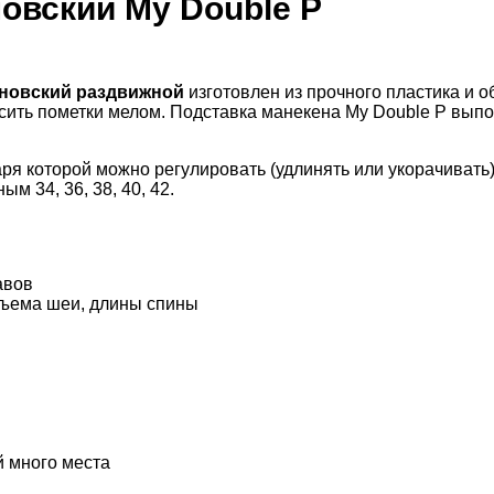
овский My Double P
тновский раздвижной
изготовлен из прочного пластика и 
сить пометки мелом. Подставка манекена My Double P выпо
аря которой можно регулировать (удлинять или укорачивать)
м 34, 36, 38, 40, 42.
авов
объема шеи, длины спины
 много места