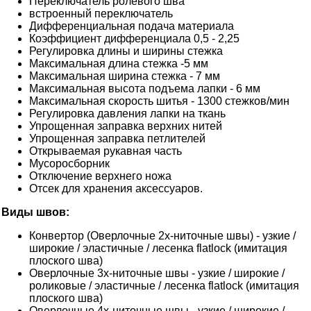
Переключатель ролевого шва
встроенный переключатель
Дифференциальная подача материала
Коэффициент дифференциала 0,5 - 2,25
Регулировка длины и ширины стежка
Максимальная длина стежка -5 мм
Максимальная ширина стежка - 7 мм
Максимальная высота подъема лапки - 6 мм
Максимальная скорость шитья - 1300 стежков/мин
Регулировка давления лапки на ткань
Упрощенная заправка верхних нитей
Упрощенная заправка петлителей
Открываемая рукавная часть
Мусоросборник
Отключение верхнего ножа
Отсек для хранения аксессуаров.
Виды швов:
Конвертор (Оверлочные 2х-ниточные швы) - узкие /
широкие / эластичные / лесенка flatlock (имитация
плоского шва)
Оверлочные 3х-ниточные швы - узкие / широкие /
роликовые / эластичные / лесенка flatlock (имитация
плоского шва)
Оверлочные 4х-ниточные швы - узкие / широкие /