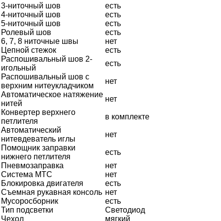
3-ниточный шов
есть
4-ниточный шов
есть
5-ниточный шов
есть
Ролевый шов
есть
6, 7, 8 ниточные швы
нет
Цепной стежок
есть
Распошивальный шов 2-
есть
игольный
Распошивальный шов с
нет
верхним нитеукладчиком
Автоматическое натяжение
нет
нитей
Конвертер верхнего
в комплекте
петлителя
Автоматический
нет
нитевдеватель иглы
Помощник заправки
есть
нижнего петлителя
Пневмозаправка
нет
Система MTC
нет
Блокировка двигателя
есть
Съемная рукавная консоль
нет
Мусоросборник
есть
Тип подсветки
Светодиод
Чехол
мягкий