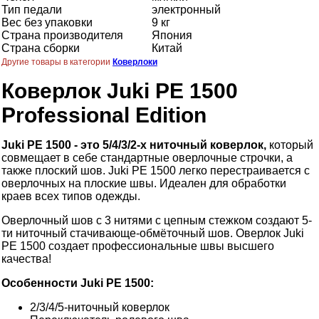
Тип педали
электронный
Вес без упаковки
9 кг
Страна производителя
Япония
Страна сборки
Китай
Другие товары в категории
Коверлоки
Коверлок Juki PE 1500
Professional Edition
Juki PE 1500 - это 5/4/3/2-х ниточный коверлок,
который
совмещает в себе стандартные оверлочные строчки, а
также плоский шов. Juki PE 1500 легко перестраивается с
оверлочных на плоские швы. Идеален для обработки
краев всех типов одежды.
Оверлочный шов с 3 нитями с цепным стежком создают 5-
ти ниточный стачивающе-обмёточный шов. Оверлок Juki
PE 1500 создает профессиональные швы высшего
качества!
Особенности Juki PE 1500:
2/3/4/5-ниточный коверлок