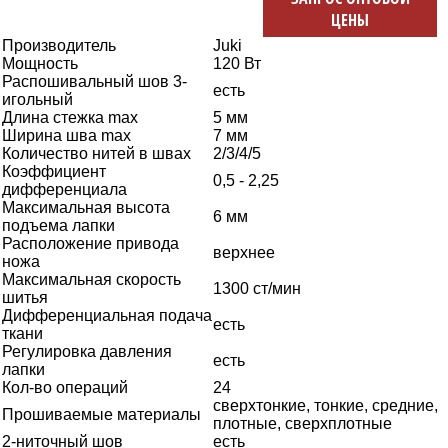
ЦЕНЫ
Производитель
Juki
Мощность
120 Вт
Распошивальный шов 3-
есть
игольный
Длина стежка max
5 мм
Ширина шва max
7 мм
Количество нитей в швах
2/3/4/5
Коэффициент
0,5 - 2,25
дифференциала
Максимальная высота
6 мм
подъема лапки
Расположение привода
верхнее
ножа
Максимальная скорость
1300 ст/мин
шитья
Дифференциальная подача
есть
ткани
Регулировка давления
есть
лапки
Кол-во операций
24
сверхтонкие, тонкие, средние,
Прошиваемые материалы
плотные, сверхплотные
2-ниточный шов
есть