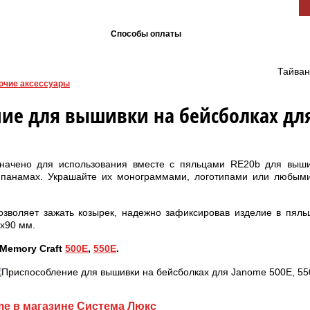
Способы оплаты
Тайван
очие аксессуары
ие для вышивки на бейсболках для
начено для использования вместе с пяльцами RE20b для выши
 панамах. Украшайте их монограммами, логотипами или любы
озволяет зажать козырек, надежно зафиксировав изделие в пяль
х90 мм.
Memory Craft
500E
,
550Е
.
e в магазине Система Люкс