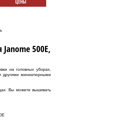
ЦЕНЫ
ь
 Janome 500E,
вки на головных уборах,
ми другими миниатюрными
цах. Вы можете вышивать