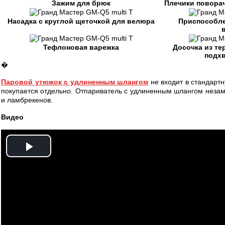
Зажим для брюк
Плечики поворач
Насадка с круглой щеточкой для велюра
Приспособле
Тефлоновая варежка
Досочка из те
подхв
�
Паровой утюжок с удлиненным шлангом
не входит в стандарт
покупается отдельно. Отпариватель с удлиненным шлангом неза
и ламбрекенов.
Видео
Play
Video