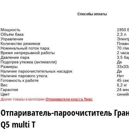
Способы оплаты
Мощность
1950 
Объём бака
2,3 л
Управление
Элект
Количество режимов
Плавн
Номинальный поток пара
70 г/м
Время непрерывной работы
2 часа
Давление пара
3,5 ба
Подогрев утюжка (антикапля)
Да
Размеры
33х33
Наличие пароочистительных насадок
Да
Наличие парового утюга
Нет
Готовность к работе
45 сек
Вес
6,2 кг
Гарантия
24 ме
Цвет
синий
Другие товары в категории
Отпариватели класса Люкс
Отпариватель-пароочиститель Гра
Q5 multi T