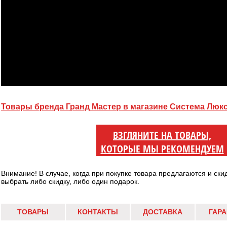
Товары бренда Гранд Мастер в магазине Система Люк
ВЗГЛЯНИТЕ НА ТОВАРЫ,
КОТОРЫЕ МЫ РЕКОМЕНДУЕМ
Внимание! В случае, когда при покупке товара предлагаются и ски
выбрать либо скидку, либо один подарок.
ТОВАРЫ
КОНТАКТЫ
ДОСТАВКА
ГАР