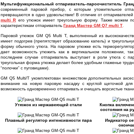
Мультифункциональный отпариватель-пароочиститель Гран
современный паровой прибор, с которым утомительное отпа
превращаются в одно удовольствие! В отличие от отпаривателе
multi R
его утюжок имеет треугольную форму. Также можем п
характеристикам отпариватель
Гранд Мастер GM Q7 multi T
.
Паровой утюжок GM Q5 Multi T, выполненный из высококачест
имеет подогрев (препятствует образованию капель) и треугольн
форму обычного утюга. На паровом утюжке есть терморегулятор
дает возможность утюжить как в вертикальном положении, так
последнем случае отпариватель выступает в роли утюга с пар
треугольная форма утюжка делает более удобным глаженье трудн
“полочки” с пуговицами).
GM Q5 Multi/T укомплектован множеством дополнительных аксес
внимание на новую паровую насадку с круглой щеточкой для
возможность одновременно отпаривать и очищать ворсистые ткани
Утюжок из нержавеющей стали
Кнопка включен
состояния на р
Плавный регулятор интенсивности пара
Индикатор се
оконча