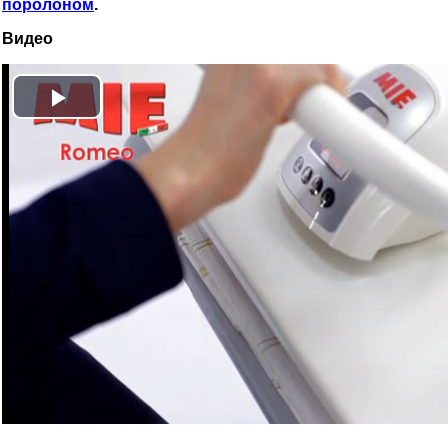
поролоном
.
Видео
Play
Video