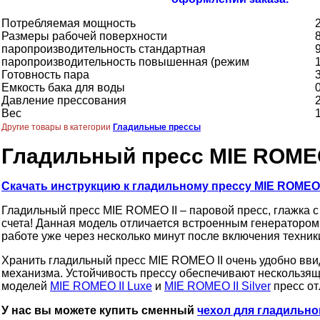
Потребляемая мощность
Размеры рабочей поверхности
паропроизводительность стандартная
паропроизводительность повышенная (режим
Готовность пара
Емкость бака для воды
0
Давление прессования
Вес
1
Другие товары в категории
Гладильные прессы
Гладильный пресс MIE ROMEO 
Скачать инструкцию к гладильному прессу MIE ROMEO I
Гладильный пресс MIE ROMEO II – паровой пресс, глажка с
счета! Данная модель отличается встроенным генератором 
работе уже через несколько минут после включения техники
Хранить гладильный пресс MIE ROMEO II очень удобно вви
механизма. Устойчивость прессу обеспечивают нескользящ
моделей
MIE ROMEO II Luxe
и
MIE ROMEO II Silver
пресс от
У нас вы можете купить сменный
чехол для гладильног