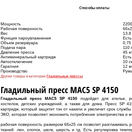
Способы оплаты
Мощность
2200
Рабочая поверхность
66х2
Вес
13,8 
Функция пароувлажнения
Есть
Объем резервуара
0,75
Подача пара
110 
Давление пресса
45 кг
Антиминеральный картридж
Есть
Автоотключение
10 с
Гаратния
12 м
Производство
Рум
Другие товары в категории
Гладильные прессы
Гладильный пресс MAC5 SP 4150
Гладильный пресс MAC5 SP 4150
подойдет для ателье, ре
хостелов, детских учреждений, а также для дома. Пресс SP 4
картридж, который защитит тэн от накипи и увеличит срок службы
ЭКО, которая позволяет экономить потребление электричества и 
рабочая поверхность размером 66х25 см позволит разглаживать р
тканей: лен, хлопок, шелк, шерсть и тд. Есть регулировка темп