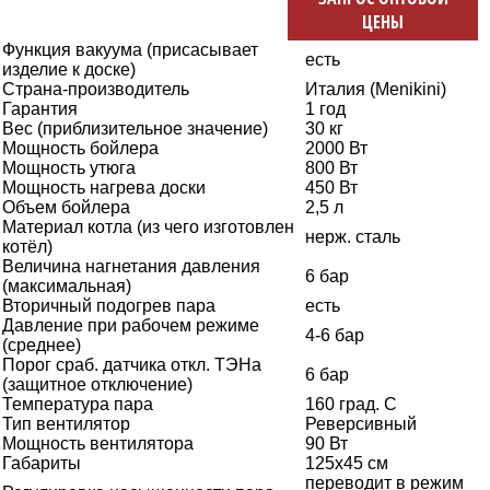
ЦЕНЫ
Функция вакуума (присасывает
есть
изделие к доске)
Страна-производитель
Италия (Menikini)
Гарантия
1 год
Вес (приблизительное значение)
30 кг
Мощность бойлера
2000 Вт
Мощность утюга
800 Вт
Мощность нагрева доски
450 Вт
Объем бойлера
2,5 л
Материал котла (из чего изготовлен
нерж. сталь
котёл)
Величина нагнетания давления
6 бар
(максимальная)
Вторичный подогрев пара
есть
Давление при рабочем режиме
4-6 бар
(среднее)
Порог сраб. датчика откл. ТЭНа
6 бар
(защитное отключение)
Температура пара
160 град. С
Тип вентилятор
Реверсивный
Мощность вентилятора
90 Вт
Габариты
125х45 см
переводит в режим