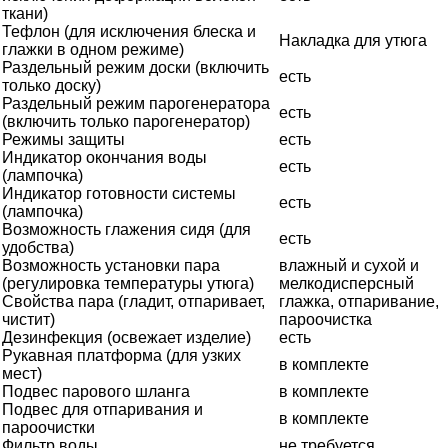
ткани)
Тефлон (для исключения блеска и
Накладка для утюга
глажки в одном режиме)
Раздельный режим доски (включить
есть
только доску)
Раздельный режим парогенератора
есть
(включить только парогенератор)
Режимы защиты
есть
Индикатор окончания воды
есть
(лампочка)
Индикатор готовности системы
есть
(лампочка)
Возможность глажения сидя (для
есть
удобства)
Возможность установки пара
влажный и сухой и
(регулировка температуры утюга)
мелкодисперсный
Свойства пара (гладит, отпаривает,
глажка, отпаривание,
чистит)
пароочистка
Дезинфекция (освежает изделие)
есть
Рукавная платформа (для узких
в комплекте
мест)
Подвес парового шланга
в комплекте
Подвес для отпаривания и
в комплекте
пароочистки
Фильтр воды
не требуется