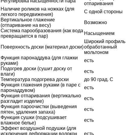
Регулировка насыщенности пара
отпаривания
Наличие роликов на ножках (для
С одной стороны
легкого передвижения)
Вертикальное глажение
Возможно
(отпаривание на весу)
Система парообразования (как вода
Насыщением
превращается в пар)
Широкий профиль
Поверхность доски (материал доски)
обработанный
мольтоном
Функция паронаддува (для глажки
есть
руками)
Подогрев доски (сушит доску от
есть
влаги)
Температура подогрева доски
до 90 град. С
Функция глажения руками (в паре с
есть
паронаддувом)
Функция отпаривания (вертикально
есть
разгладит изделие)
Функция пароочистки (выведения
есть
пятен, удаления запаха)
Функция сушки (подсушивает
есть
влажное белье)
Эффект воздушной подушки (для
исключения деформации волокон
есть