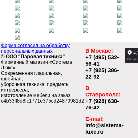
Форма согласия на обработку
В Москве:
персональных данных
© ООО "Паровая техника"
+7 (495) 532-
Фирменный магазин «Система
56-41
Люкс»
+7 (925) 386-
Современная гладильная,
22-92
швейная,
уборочная техника; предметы
В
интрерьера;
Ставрополе:
изготовление мебели на заказ
+7 (928) 638-
c4b33ff8d8fc1771e375cd24879981d2
76-42
E-mail:
info@sistema-
luxe.ru