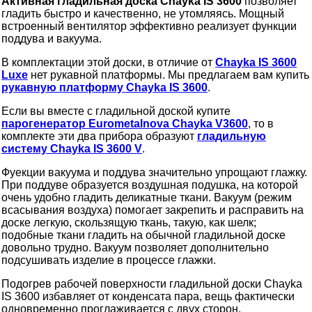
Активная гладильная доска Chayka IS 3600
позволяет
гладить быстро и качественно, не утомляясь. Мощный
встроенный вентилятор эффективно реализует функции
поддува и вакуума.
В комплектации этой доски, в отличие от
Chayka IS 3600
Luxe
нет рукавной платформы. Мы предлагаем вам купить
рукавную платформу Chayka IS 3600
.
Если вы вместе с гладильной доской купите
парогенератор Eurometalnova Chayka V3600
, то в
комплекте эти два прибора образуют
гладильную
систему Chayka IS 3600 V
.
Фуекции вакуума и поддува значительно упрощают глажку.
При поддуве образуется воздушная подушка, на которой
очень удобно гладить деликатные ткани. Вакуум (режим
всасывания воздуха) помогает закрепить и расправить на
доске легкую, скользящую ткань, такую, как шелк;
подобные ткани гладить на обычной гладильной доске
довольно трудно. Вакуум позволяет дополнительно
подсушивать изделие в процессе глажки.
Подогрев рабочей поверхности гладильной доски Chayka
IS 3600 избавляет от конденсата пара, вещь фактически
одновременно проглаживается с двух сторон.