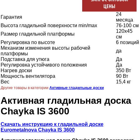
ЦЕНЫ
24
Гарантия
месяца
Высота гладильной поверхности min/max
76-100 см
120х45
Размер гладильной платформы
см
Регулировка по высоте
6 позиций
Механизм изменения высоты рабочей
да
платформы
Подставка для утюга
Да
Регулировка устойчивого положения
Да
Нагрев доски
350 Вт
Мощность вентилятора
90 Вт
Вес
15,4 кг
Другие товары в категории
Активные гладильные доски
Активная гладильная доска
Chayka IS 3600
Скачать инструкцию к гладильной доске
Eurometalnova Chayka IS 3600