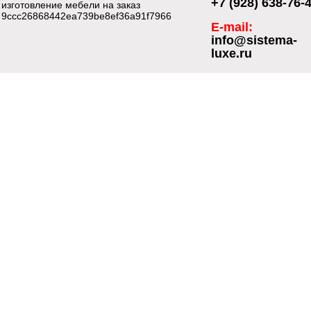
+7 (928) 638-76-
изготовление мебели на заказ
9ccc26868442ea739be8ef36a91f7966
E-mail:
info@sistema-
luxe.ru