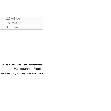
125x48 см
Aurora
Италия
сти доски чехол надежно
легание материала. Часть
тавить подошву утюга без