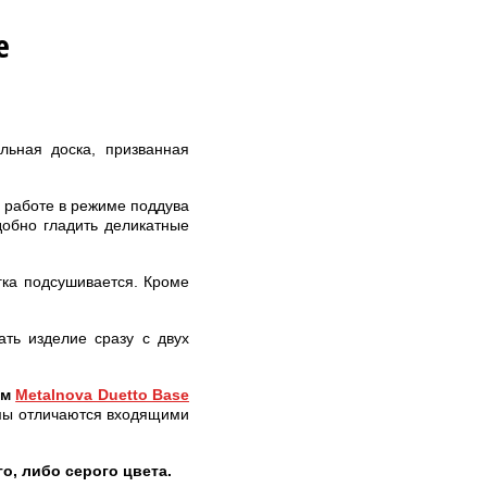
e
ьная доска, призванная
и работе в режиме поддува
обно гладить деликатные
гка подсушивается. Кроме
ть изделие сразу с двух
ем
Metalnova Duetto Base
мы отличаются входящими
о, либо серого цвета.