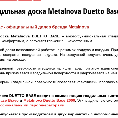
дильная доска Metalnova Duetto Bas
с - официальный дилер бренда Metalnova
доска Metalnova DUETTO BASE
– многофункциональная гладил
 комфортным, а результат глажения – качественным.
ой доски позволяют ей работать в режимах поддува и вакуума. Пр
е создается воздушная подушка. На воздушной подушке очень уд
швы на одежде.
дильной поверхности отводятся излишки пара, при этом ткань сле
кань прижимается к гладильной поверхности и удерживается на ней.
ормы (гладильной поверхности)позволяет фактически проглажива
lnova DUETTO BASE входит в комплектацию гладильных сист
Base Bravo
и
Metalnova Duetto Base 2000
.
Эти гладильные систе
ссиональными парогенераторами
.
ыпускается производителем в двух вариантах - с чехлом синег