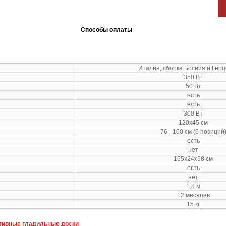
Способы оплаты
Италия, сборка Босния и Гер
350 Вт
50 Вт
есть
есть
300 Вт
120х45 см
76 - 100 см (6 позиций
есть
нет
155х24х58 см
есть
нет
1,8 м
12 месяцев
15 кг
тивные гладильные доски